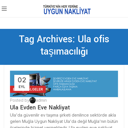
Tag Archives: Ula ofis
taşımacılığı
02
EYL
,
BLOG
BÖLGELER
Posted by
admin
Ula Evden Eve Nakliyat
Ula'da güvenilir ev taşıma şirketi denilince sektörde akla
gelen Muğla Uygun Nakliyat Ula'da değil Muğla'nın bütün
ilçelerinde hizmet vermektedir. Ula evden eve nakliyat