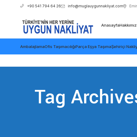
info@muglauygunnakliyat.com
Emi
+90 541 794 64 26
Anasayfa
Hakkımı
Ambalajlama
Ofis Taşımacılığı
Parça Eşya Taşıma
Şehiriçi Nakli
Tag Archive