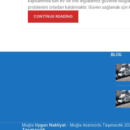
kapsamında tüm ev ve ofis eşyalarınız güvenle Muğla 
problemini ortadan kaldırmaktır. Güven sağlamak için kal
CONTINUE READING
BLOG
Muğla
Uygun Nakliyat
- Muğla Asansörlü Taşımacılık
20
Taşımacılık
.