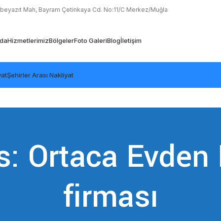
rbeyazıt Mah, Bayram Çetinkaya Cd. No:11/C Merkez/Muğla
zda
Hizmetlerimiz
Bölgeler
Foto Galeri
Blog
İletişim
yat
Şehirler Arası Nakliyat
s: Ortaca Evden 
firması