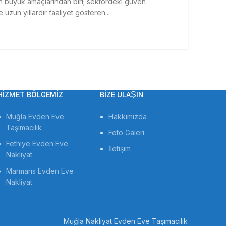
n büyük amaçlarından biri; sektördeki güven
uzun yıllardır faaliyet gösteren...
HIZMET BÖLGEMIZ
BIZE ULAŞIN
Muğla Evden Eve
Hakkımızda
Taşımacılık
Foto Galeri
Fethiye Evden Eve
İletişim
Nakliyat
Marmaris Evden Eve
Nakliyat
Muğla Nakliyat Evden Eve Taşımacılık