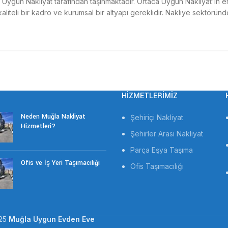
Uygun Nakliyat tarafından taşınmaktadır. Ortaca Uygun Nakliyat'ın e
iteli bir kadro ve kurumsal bir altyapı gereklidir. Nakliye sektöründe 
HIZMETLERIMIZ
Neden Muğla Nakliyat
Şehiriçi Nakliyat
Hizmetleri?
Şehirler Arası Nakliyat
Parça Eşya Taşıma
Ofis ve İş Yeri Taşımacılığı
Ofis Taşımacılığı
25
Muğla Uygun Evden Eve