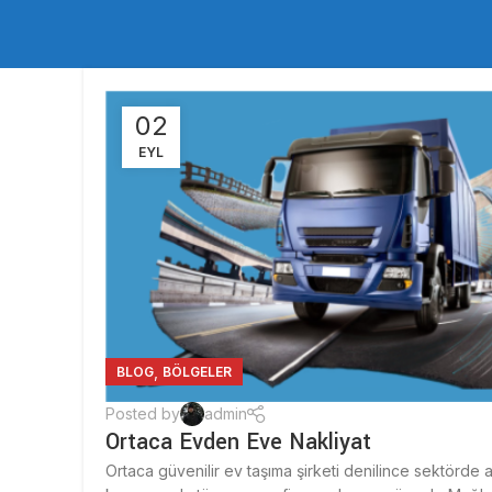
02
EYL
,
BLOG
BÖLGELER
Posted by
admin
Ortaca Evden Eve Nakliyat
Ortaca güvenilir ev taşıma şirketi denilince sektörd