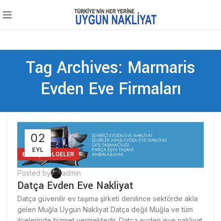
Tag Archives: Marmaris
Evden Eve Firmaları
02
EYL
,
BLOG
BÖLGELER
Posted by
admin
Datça Evden Eve Nakliyat
Datça güvenilir ev taşıma şirketi denilince sektörde akla
gelen Muğla Uygun Nakliyat Datça değil Muğla ve tüm
ilçelerinde hizmet vermektedir. Datça evden eve nakliyat