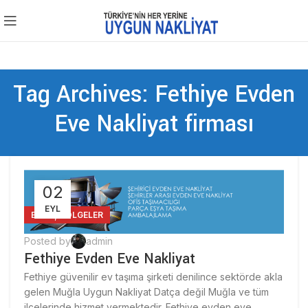
Tag Archives: Fethiye Evden
Eve Nakliyat firması
02
EYL
,
BLOG
BÖLGELER
Posted by
admin
Fethiye Evden Eve Nakliyat
Fethiye güvenilir ev taşıma şirketi denilince sektörde akla
gelen Muğla Uygun Nakliyat Datça değil Muğla ve tüm
ilçelerinde hizmet vermektedir. Fethiye evden eve